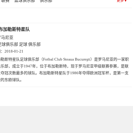
联赛
篮球俱乐部
俱乐部
更多▼
布加勒斯特星队
罗马尼亚
足球俱乐部
足球
俱乐部
期：
2018-01-21
勒斯特星队足球俱乐部（Fotbal Club Steaua Bucureşti）是罗马尼亚的一家职
乐部，成立于1947年，位于布加勒斯特，现于罗马尼亚甲级联赛参赛，是联
夺冠次数最多的球队。布加勒斯特星队于1986年夺得欧洲冠军杯，是第一支
荣的东欧球队。