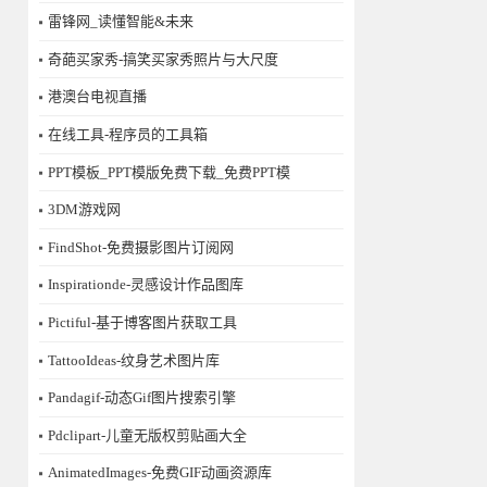
雷锋网_读懂智能&未来
奇葩买家秀-搞笑买家秀照片与大尺度
港澳台电视直播
在线工具-程序员的工具箱
PPT模板_PPT模版免费下载_免费PPT模
3DM游戏网
FindShot-免费摄影图片订阅网
Inspirationde-灵感设计作品图库
Pictiful-基于博客图片获取工具
TattooIdeas-纹身艺术图片库
Pandagif-动态Gif图片搜索引擎
Pdclipart-儿童无版权剪贴画大全
AnimatedImages-免费GIF动画资源库