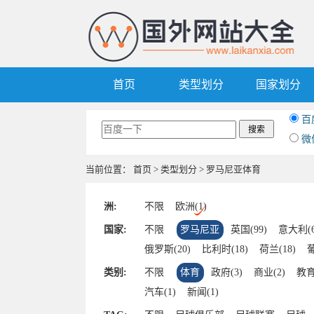
首页
类型划分
国家划分
百
微
当前位置：
首页
>
类型划分
> 罗马尼亚体育
洲:
不限
欧洲(1)
国家:
不限
罗马尼亚
英国(99)
意大利(6
俄罗斯(20)
比利时(18)
荷兰(18)
葡
希腊(3)
塞尔维亚(2)
挪威(2)
芬兰(
类别:
不限
体育
政府(3)
商业(2)
教育
罗马尼亚(1)
列支敦士登(1)
摩纳哥(1
汽车(1)
新闻(1)
白俄罗斯(1)
保加利亚(1)
斯洛文尼亚