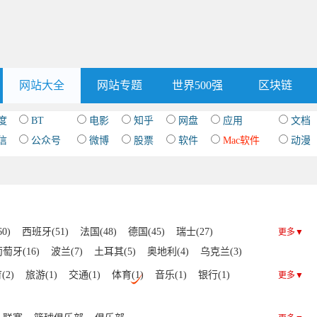
网站大全
网站专题
世界500强
区块链
度
BT
电影
知乎
网盘
应用
文档
信
公众号
微博
股票
软件
Mac软件
动漫
0)
西班牙(51)
法国(48)
德国(45)
瑞士(27)
更多▼
萄牙(16)
波兰(7)
土耳其(5)
奥地利(4)
乌克兰(3)
2)
爱尔兰(2)
捷克(2)
摩尔多瓦(1)
丹麦(1)
(2)
旅游(1)
交通(1)
体育(1)
音乐(1)
银行(1)
更多▼
)
匈牙利(1)
塞浦路斯(1)
爱沙尼亚(1)
瑞典(1)
(1)
克罗地亚(1)