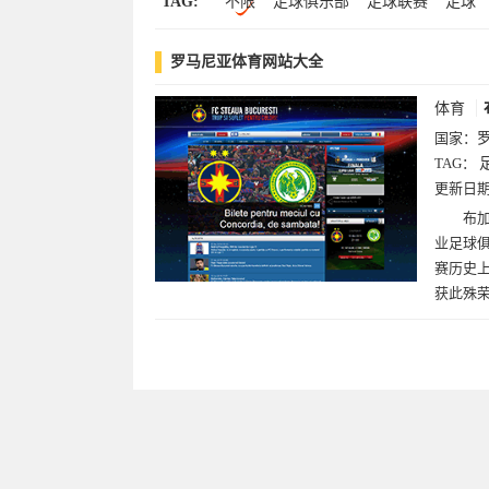
TAG:
不限
足球俱乐部
足球联赛
足球
罗马尼亚体育网站大全
体育
国家：
TAG：
更新日
布加
业足球俱
赛历史上
获此殊