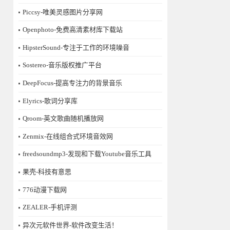
Piccsy-唯美灵感图片分享网
Openphoto-免费高清素材库下载站
HipsterSound-专注于工作的环境噪音
Sostereo-音乐版权推广平台
DeepFocus-提高专注力的背景音乐
Elyrics-歌词分享库
Qroom-英文歌曲随机播放网
Zenmix-在线组合式环境音效网
freedsoundmp3-发现和下载Youtube音乐工具
果壳-科技有意思
776动漫下载网
ZEALER-手机评测
异次元软件世界-软件改变生活！