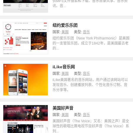
供MP3文件搜索和下载、音乐目录共享、音乐资
讯、音...
纽约爱乐乐团
国家:
美国
类型:
音乐
纽约爱乐乐团（New York Philharmonic）是美国
的一支管弦乐团，成立于1842年，是美国最古老
的...
iLike音乐网
国家:
美国
类型:
音乐
iLike美国著名的音乐网站，用户通过该网站可以
发现音乐、创建播放列表、个性化音乐订制、音
乐分享等。
美国好声音
国家:
美国
类型:
音乐
美国好声音（The Voice；又名：美国之声）是全
球性的歌唱比赛电视节目好声音（The Voice）系
列...