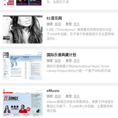
年，总部位于波...
61音乐网
国家:
美国
类型:
音乐
61网（Thesixtyone）美国著名的原创音乐社区，
于2008年创建，名字源于和美国音乐文化紧密相
连的6...
国际乐谱典藏计划
国家:
美国
类型:
音乐
国际乐谱典藏计划(International Music Score
Library Project,IMSLP)是一个基于WIKI的乐谱...
eMusic
国家:
美国
类型:
音乐
eMusic美国在线音乐零售网站，隶属于环球音乐
集团公司旗下，于1998年1月创建，主要提供网
络正版...