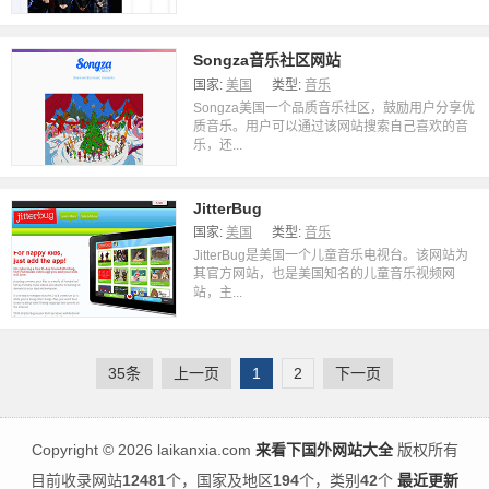
Songza音乐社区网站
国家:
美国
类型:
音乐
Songza美国一个品质音乐社区，鼓励用户分享优
质音乐。用户可以通过该网站搜索自己喜欢的音
乐，还...
JitterBug
国家:
美国
类型:
音乐
JitterBug是美国一个儿童音乐电视台。该网站为
其官方网站，也是美国知名的儿童音乐视频网
站，主...
35条
上一页
1
2
下一页
Copyright
©
2026 laikanxia.com
来看下国外网站大全
版权所有
目前收录网站
12481
个，国家及地区
194
个，类别
42
个
最近更新