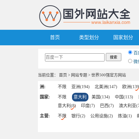
首页
类型划分
国家划分
百
微
当前位置：
首页
>
网站专题
> 世界500强官方网站
洲:
不限
亚洲(194)
北美洲(147)
欧洲(139
国家:
不限
意大利
美国(134)
中国(113)
意大利(8)
印度(7)
巴西(7)
澳大利亚(7
比利时(1)
挪威(1)
马来西亚(1)
泰国(1
主营:
不限
银行(2)
公用设施(2)
炼油(1)