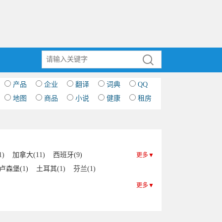
产品
企业
翻译
词典
QQ
地图
商品
小说
健康
租房
1)
加拿大(11)
西班牙(9)
更多▼
卢森堡(1)
土耳其(1)
芬兰(1)
)
更多▼