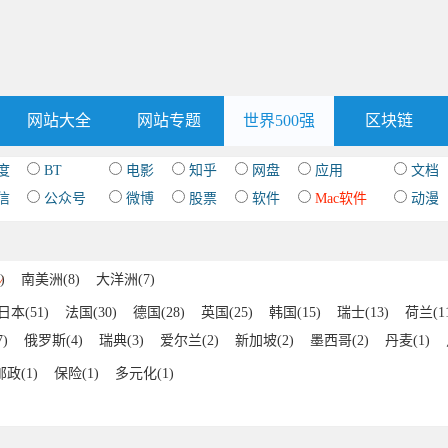
网站大全
网站专题
世界500强
区块链
度
BT
电影
知乎
网盘
应用
文档
信
公众号
微博
股票
软件
Mac软件
动漫
)
南美洲(8)
大洋洲(7)
日本(51)
法国(30)
德国(28)
英国(25)
韩国(15)
瑞士(13)
荷兰(1
)
俄罗斯(4)
瑞典(3)
爱尔兰(2)
新加坡(2)
墨西哥(2)
丹麦(1)
)
印度尼西亚(1)
以色列(1)
阿联酋(1)
沙特阿拉伯(1)
委内瑞拉(1
邮政(1)
保险(1)
多元化(1)