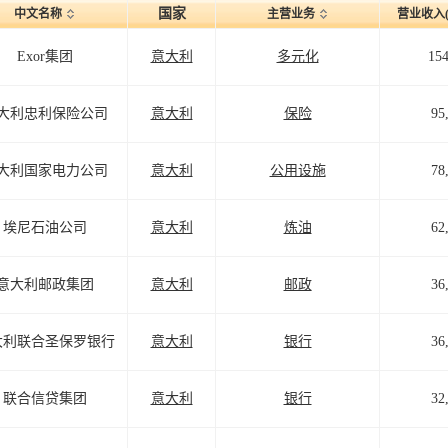
国家
中文名称
主营业务
营业收入
Exor集团
意大利
多元化
154
大利忠利保险公司
意大利
保险
95
大利国家电力公司
意大利
公用设施
78
埃尼石油公司
意大利
炼油
62
意大利邮政集团
意大利
邮政
36
大利联合圣保罗银行
意大利
银行
36
联合信贷集团
意大利
银行
32