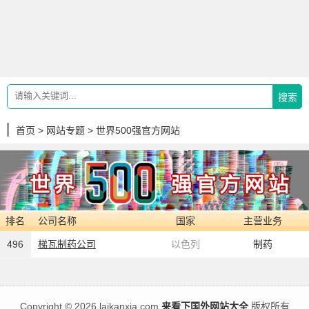
搜索
首页
>
网站专题
> 世界500强官方网站
排名
公司名称
国家
主营业务
496
梯瓦制药公司
以色列
制药
Copyright
©
2026 laikanxia.com
来看下国外网站大全
版权所有