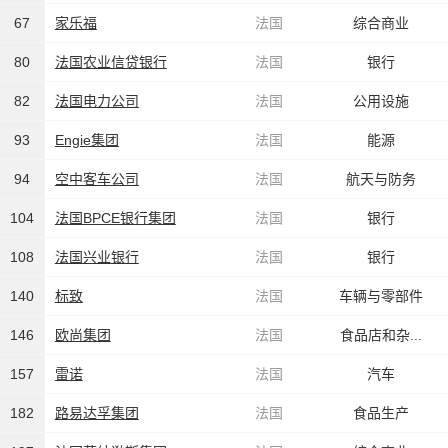
67
家乐福
法国
综合商业
80
法国农业信贷银行
法国
银行
82
法国电力公司
法国
公用设施
93
Engie集团
法国
能源
94
空中客车公司
法国
航天与防务
104
法国BPCE银行集团
法国
银行
108
法国兴业银行
法国
银行
140
标致
法国
车辆与零部件
146
欧尚集团
法国
食品店和杂...
157
雷诺
法国
汽车
182
路易达孚集团
法国
食品生产