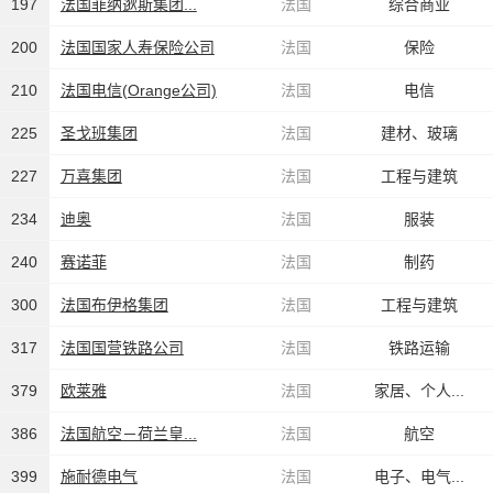
197
法国菲纳逖斯集团...
法国
综合商业
200
法国国家人寿保险公司
法国
保险
210
法国电信(Orange公司)
法国
电信
225
圣戈班集团
法国
建材、玻璃
227
万喜集团
法国
工程与建筑
234
迪奥
法国
服装
240
赛诺菲
法国
制药
300
法国布伊格集团
法国
工程与建筑
317
法国国营铁路公司
法国
铁路运输
379
欧莱雅
法国
家居、个人...
386
法国航空－荷兰皇...
法国
航空
399
施耐德电气
法国
电子、电气...