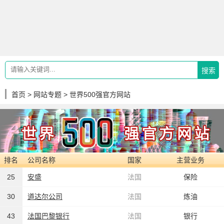
搜索
首页
>
网站专题
> 世界500强官方网站
排名
公司名称
国家
主营业务
25
安盛
法国
保险
30
道达尔公司
法国
炼油
43
法国巴黎银行
法国
银行