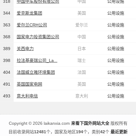
318
中国中车股份有限公司
中国
公用设施
344
爱克斯龙集团
美国
公用设施
363
爱尔兰CRH公司
爱尔兰
公用设施
368
国家电力投资集团公司
中国
公用设施
389
关西电力
日本
公用设施
398
拉法基豪瑞公司_La...
瑞士
公用设施
404
法国威立雅环境集团
法国
公用设施
491
英国国家电网
英国
公用设施
493
意大利电信
意大利
公用设施
Copyright
©
2026 laikanxia.com
来看下国外网站大全
版权所有
目前收录网站
12481
个，国家及地区
194
个，类别
42
个
最近更新