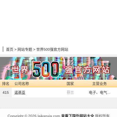
首页
>
网站专题
> 世界500强官方网站
排名
公司名称
国家
主营业务
415
诺基亚
芬兰
电子、电气...
Copyright
©
2026 laikanxia.com
来看下国外网站大全
版权所有