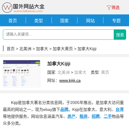
筛选
首页
类型
国家
网站
专题
搜索
首页
>
北美洲
>
加拿大
>
加拿大黄页
> 加拿大Kijiji
加拿大Kijiji
国家:
北美洲
>
加拿大
类型:
黄页
网址：
www.kijiji.ca
Kijiji是加拿大著名分类信息网，于2005年推出，是加拿大访问量
最高的网站之一，现为ebay旗下
品牌
。Kijiji在加拿大、意大利、
台湾
等地提供服务，网站信息涵盖汽车、
房产
、
租房
、
招聘
、
二手
物品等
众多分类。