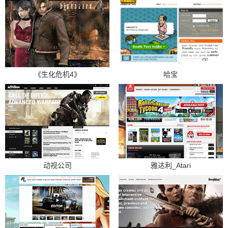
《生化危机4》
哈宝
动视公司
雅达利_Atari