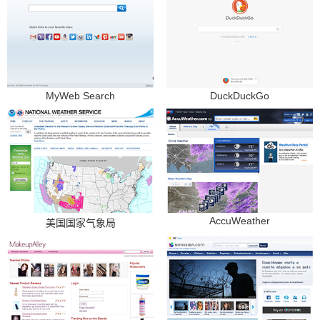
MyWeb Search
DuckDuckGo
AccuWeather
美国国家气象局