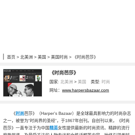
首页
>
北美洲
>
美国
>
美国时尚
> 《时尚芭莎》
《时尚芭莎》
国家:
北美洲
>
美国
类型:
时尚
网址：
www.harpersbazaar.com
《
时尚
芭莎》（Harper's Bazaar）是全球最具影响力的时尚杂志
之一，被誉为“时尚界的圣经”，于1867年创刊。自创刊以来，《时尚
芭莎》一直专注于为中国
精英
女性提供最新的时尚资讯、精辟的流行
趋势报道，及最受关注的人物专访和女性话题等内容，始终引领者时