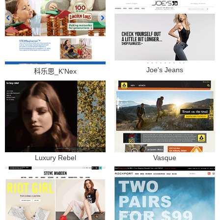
Joe's Jeans
科乐思_K'Nex
Luxury Rebel
Vasque