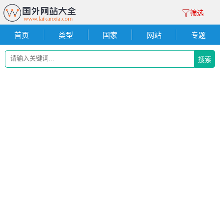
筛选
首页
类型
国家
网站
专题
搜索