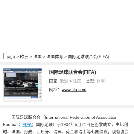
首页
>
欧洲
>
法国
>
法国体育
> 国际足球联合会(FIFA)
国际足球联合会(FIFA)
国家:
欧洲
>
法国
类型:
体育
网址：
www.fifa.com
国际足球联合会（International Federation of Association
Football；
FIFA
；国际足联）于1904年5月21日在巴黎成立，由比利
时、法国、丹麦、西班牙、瑞典、荷兰和瑞士等七国倡议，现有协会