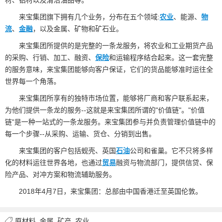
来宝集团旗下拥有几个业务，分布在五个领域:
农业
、能源、
物
流
、
金融
，以及金属、矿物和矿石业。
来宝集团所提供的是完整的一条龙服务，将农业和工业期货产品
的采购、行销、加工、融资、
保险
和运输程序结合起来。这一套完整
的服务意味，来宝集团能够向客户保证，它们的货品能够准时运往全
世界每一个角落。
来宝集团所享有的独特市场位置，能够将厂商和客户联系起来，
为他们提供一条龙的服务--这就是来宝集团所谓的"价值链"。"价值
链"是一种一站式的一条龙服务。来宝集团参与并负责管理价值链中的
每一个步骤--从采购、运输、货仓、分销到出售。
来宝集团的客户包括蚬壳、英国
石油
公司和雀巢。它不只将多样
化的材料运往世界各地，也通过
贸易
融资与物流部门，提供信贷、保
险产品、对冲方案和物流辅助服务。
2018年4月7日，来宝集团：总部由中国香港迁至英国伦敦。
原材料
金属
矿产
农业