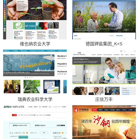
维也纳农业大学
德国钾盐集团_K+S
瑞典农业科学大学
庄信万丰