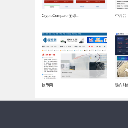
CryptoCompare-全球...
中高会
挖币网
链向财