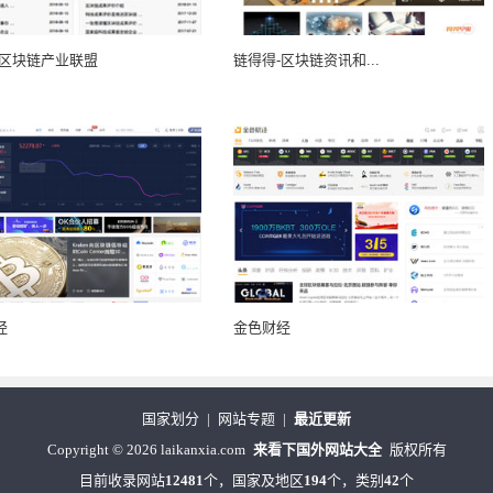
-区块链产业联盟
链得得-区块链资讯和...
经
金色财经
国家划分
|
网站专题
|
最近更新
Copyright
©
2026 laikanxia.com
来看下国外网站大全
版权所有
目前收录网站
12481
个，国家及地区
194
个，类别
42
个