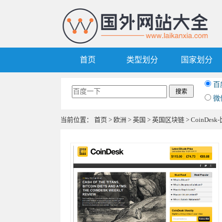
首页
类型划分
国家划分
百
微
当前位置：
首页
>
欧洲
>
英国
>
英国区块链
> CoinDe