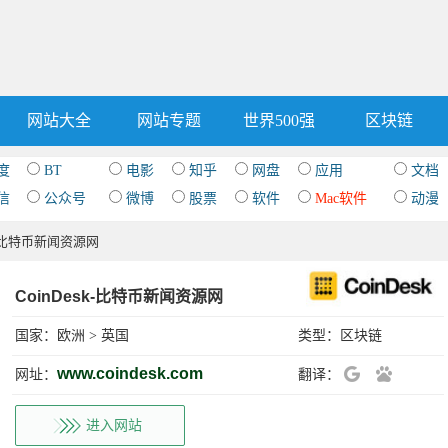
网站大全
网站专题
世界500强
区块链
度
BT
电影
知乎
网盘
应用
文档
信
公众号
微博
股票
软件
Mac软件
动漫
sk-比特币新闻资源网
CoinDesk-比特币新闻资源网
国家：
欧洲
>
英国
类型：
区块链
www.coindesk.com
网址：
翻译：
进入网站