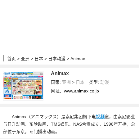
首页
>
亚洲
>
日本
>
日本动漫
> Animax
Animax
国家:
亚洲
>
日本
类型:
动漫
网址：
www.animax.co.jp
Animax（アニマックス）是索尼集团旗下电
视频
道，由索尼影业
与日升动画、东映动画、TMS娱乐、NAS合资成立，1998年开播，总
部位于东京，专门播出动画。