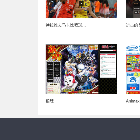
特拉维夫马卡比篮球...
进击的
银魂
Animax