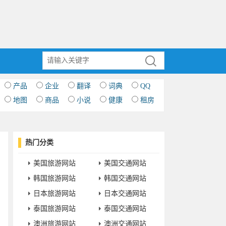
产品
企业
翻译
词典
QQ
地图
商品
小说
健康
租房
热门分类
美国旅游网站
美国交通网站
韩国旅游网站
韩国交通网站
日本旅游网站
日本交通网站
泰国旅游网站
泰国交通网站
澳洲旅游网站
澳洲交通网站