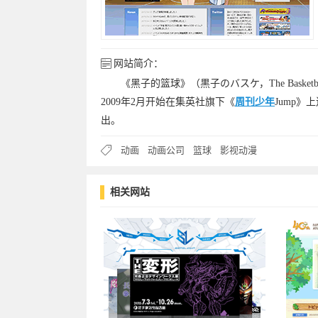
网站简介：
《黑子的篮球》（黒子のバスケ，The Basketball 
2009年2月开始在集英社旗下《
周刊少年
Jump》
出。
动画
动画公司
篮球
影视动漫
相关网站