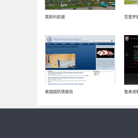
莫斯科航展
范堡罗
美国国防情报局
鲁美诺斯_