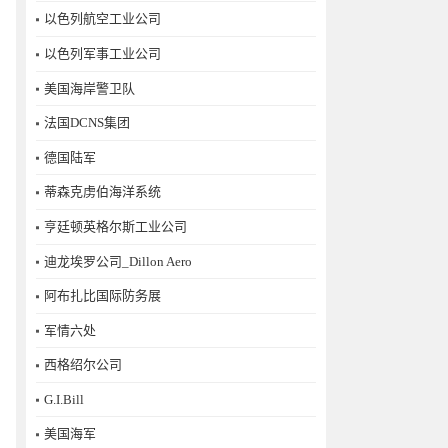
以色列航空工业公司
以色列军事工业公司
美国海岸警卫队
法国DCNS集团
德国陆军
蒂森克虏伯海洋系统
亨廷顿英格尔斯工业公司
迪龙埃罗公司_Dillon Aero
阿布扎比国际防务展
军情六处
西格绍尔公司
G.I.Bill
美国海军