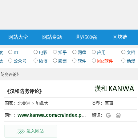
网站大全
网站专题
世界500强
区块链
度
BT
电影
知乎
网盘
应用
文档
信
公众号
微博
股票
软件
Mac软件
动漫
和防务评论》
《汉和防务评论》
国家：
北美洲
>
加拿大
类型：
军事
www.kanwa.com/cn/index.php
网址：
翻译：
进入网站