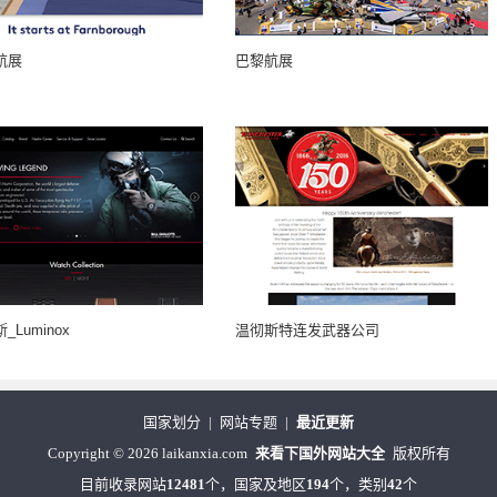
航展
巴黎航展
Luminox
温彻斯特连发武器公司
国家划分
|
网站专题
|
最近更新
Copyright
©
2026 laikanxia.com
来看下国外网站大全
版权所有
目前收录网站
12481
个，国家及地区
194
个，类别
42
个