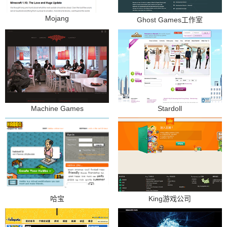
Mojang
Ghost Games工作室
Machine Games
Stardoll
哈宝
King游戏公司