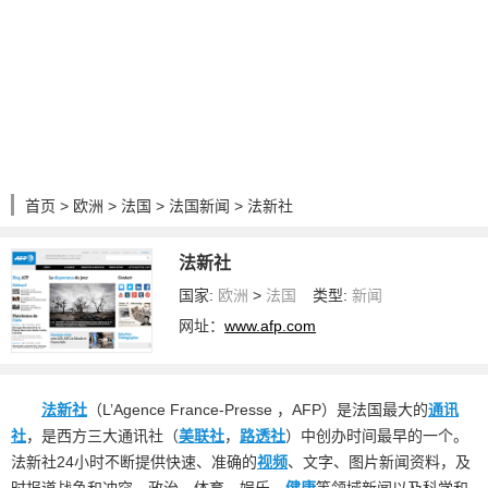
首页
>
欧洲
>
法国
>
法国新闻
> 法新社
法新社
国家:
欧洲
>
法国
类型:
新闻
网址：
www.afp.com
法新社
（L’Agence France-Presse ，AFP）是法国最大的
通讯
社
，是西方三大通讯社（
美联社
，
路透社
）中创办时间最早的一个。
法新社24小时不断提供快速、准确的
视频
、文字、图片新闻资料，及
时报道战争和冲突、政治、体育、娱乐、
健康
等领域新闻以及科学和